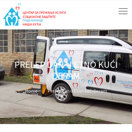
PRELEP DAN U ETNO KUĆI
ĐERAM
Home
Prelep dan u Etno kući Đeram