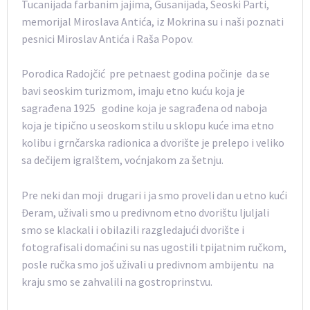
Tucanijada farbanim jajima, Gusanijada, Seoski Parti,
memorijal Miroslava Antića, iz Mokrina su i naši poznati
pesnici Miroslav Antića i Raša Popov.
Porodica Radojčić pre petnaest godina počinje da se
bavi seoskim turizmom, imaju etno kuću koja je
sagrađena 1925 godine koja je sagrađena od naboja
koja je tipično u seoskom stilu u sklopu kuće ima etno
kolibu i grnčarska radionica a dvorište je prelepo i veliko
sa dečijem igralštem, voćnjakom za šetnju.
Pre neki dan moji drugari i ja smo proveli dan u etno kući
Đeram, uživali smo u predivnom etno dvorištu ljuljali
smo se klackali i obilazili razgledajući dvorište i
fotografisali domaćini su nas ugostili tpijatnim ručkom,
posle ručka smo još uživali u predivnom ambijentu na
kraju smo se zahvalili na gostroprinstvu.