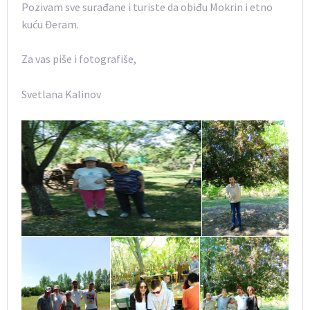
Pozivam sve surađane i turiste da obiđu Mokrin i etno
kuću Đeram.
Za vas piše i fotografiše,
Svetlana Kalinov