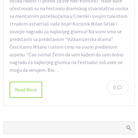
Velika radost i i ponos za sve nas! Korisnici “Naše kuće”
učestvovali su na Festivalu dramskog stvaralaštva osoba
sa mentalnim poteškoćama u Crvenki i svojim talentom
i trudom ostvetlali naše boje! Korisnik Milan Selak i
osvojio nagradu za najboljeg glumca! Na sceni smo se
predstavili sa predstavom “Vulkanizerska drama”.
Čestitamo Milanu i celom timu na ovom predivnom
uspehu. “Ćao svima! Želim da vam kažem da sam dobio
nagradu za najboljeg glumca na Festivalu! Još uvek ne
mogu da verujem. Bio…
0
Read More